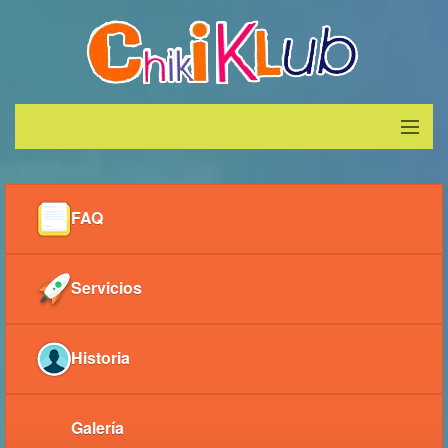
Inicio
FAQ
¿Quiénes Somos?
Servicios
Servicios
Galeria
Historia
Contáctenos
Galería