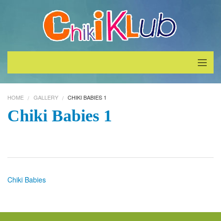
Inicio
HOME
GALLERY
CHIKI BABIES 1
¿Quiénes Somos?
Chiki Babies 1
Servicios
Galeria
Chiki Babies
Contáctenos