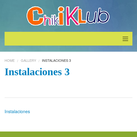
Inicio
HOME
GALLERY
INSTALACIONES 3
¿Quiénes Somos?
Instalaciones 3
Servicios
Galeria
Instalaciones
Contáctenos