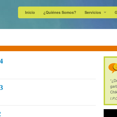
Inicio
¿Quiénes Somos?
Servicios
G
 4
“¿D
garb
 3
Chi
I.P.
2