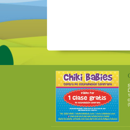
S
D
1
c
(