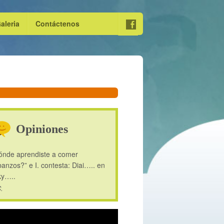
aleria
Contáctenos
Opiniones
ónde aprendiste a comer
anzos?” e I. contesta: Diai….. en
ky…..
C.